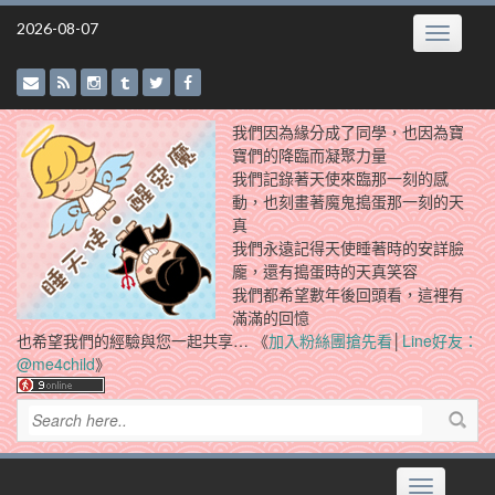
Skip
2026-08-07
Toggle
to
navigatio
content
我們因為緣分成了同學，也因為寶
寶們的降臨而凝聚力量
我們記錄著天使來臨那一刻的感
動，也刻畫著魔鬼搗蛋那一刻的天
真
我們永遠記得天使睡著時的安詳臉
龐，還有搗蛋時的天真笑容
我們都希望數年後回頭看，這裡有
滿滿的回憶
也希望我們的經驗與您一起共享… 《
加入粉絲團搶先看
│
Line好友：
@me4child
》
Toggle