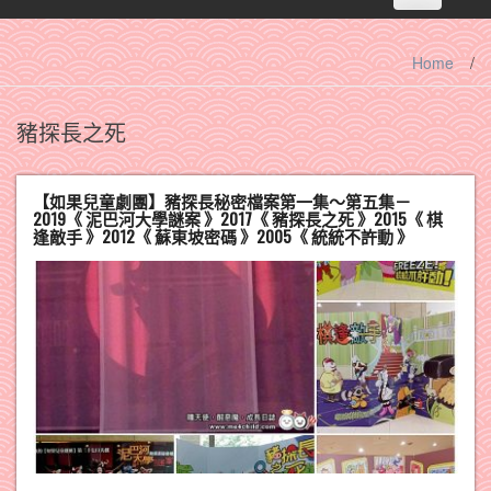
navigation
Home
/
豬探長之死
【如果兒童劇團】豬探長秘密檔案第一集～第五集－
2019《 泥巴河大學謎案 》2017《 豬探長之死 》2015《 棋
逢敵手 》2012《 蘇東坡密碼 》2005《 統統不許動 》