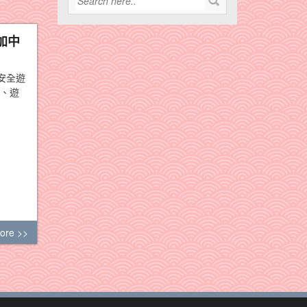
加中
安全遊
肺、遊
ore >>