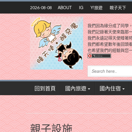
Skip
ABOUT
IG
Y!旅遊
親子天下
2026-08-08
to
content
我們因為緣分成了同學
我們記錄著天使來臨那
我們永遠記得天使睡著
我們都希望數年後回頭
也希望我們的經驗與您一
回到首頁
國內旅遊
國內住宿
親子設施