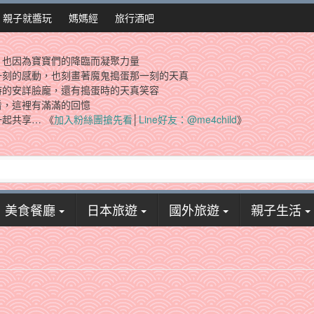
親子就醬玩
媽媽經
旅行酒吧
，也因為寶寶們的降臨而凝聚力量
一刻的感動，也刻畫著魔鬼搗蛋那一刻的天真
時的安詳臉龐，還有搗蛋時的天真笑容
看，這裡有滿滿的回憶
起共享… 《
加入粉絲團搶先看
│
Line好友：@me4child
》
美食餐廳
日本旅遊
國外旅遊
親子生活