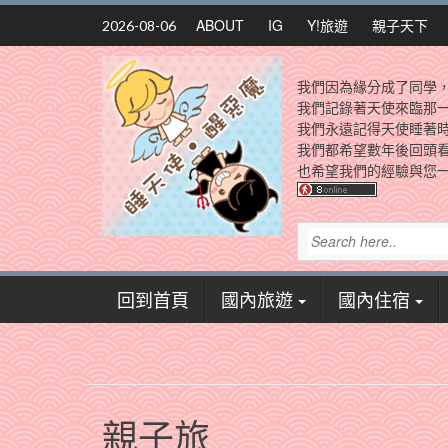
Skip
ABOUT
IG
Y!旅遊
親子天下
2026-08-06
to
content
我們因為緣分成了同學
我們記錄著天使來臨那
我們永遠記得天使睡著
我們都希望數年後回頭
也希望我們的經驗與您一
回到首頁
國內旅遊
國內住宿
親子旅