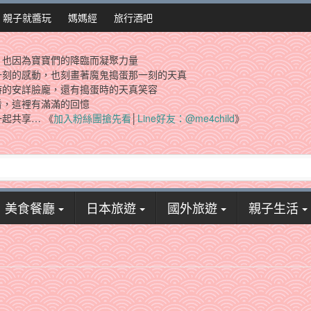
親子就醬玩
媽媽經
旅行酒吧
，也因為寶寶們的降臨而凝聚力量
一刻的感動，也刻畫著魔鬼搗蛋那一刻的天真
時的安詳臉龐，還有搗蛋時的天真笑容
看，這裡有滿滿的回憶
起共享… 《
加入粉絲團搶先看
│
Line好友：@me4child
》
美食餐廳
日本旅遊
國外旅遊
親子生活