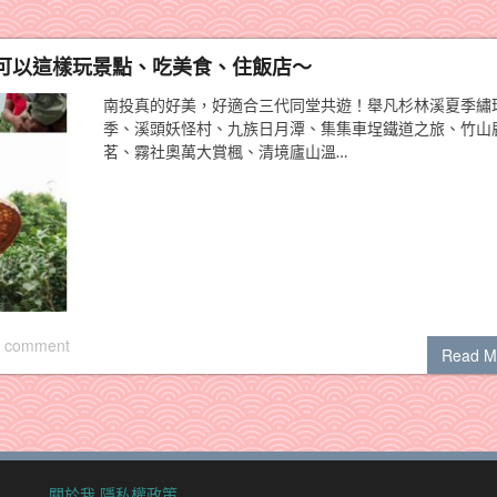
可以這樣玩景點、吃美食、住飯店～
南投真的好美，好適合三代同堂共遊！舉凡杉林溪夏季繡
季、溪頭妖怪村、九族日月潭、集集車埕鐵道之旅、竹山
茗、霧社奧萬大賞楓、清境廬山溫…
 comment
Read M
關於我
隱私權政策