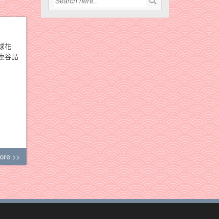
球花
鹿谷品
ore >>