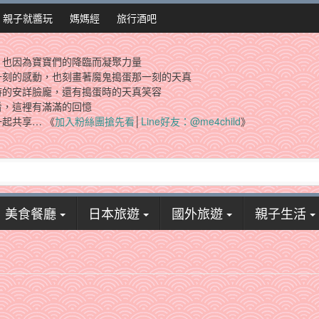
親子就醬玩
媽媽經
旅行酒吧
，也因為寶寶們的降臨而凝聚力量
一刻的感動，也刻畫著魔鬼搗蛋那一刻的天真
時的安詳臉龐，還有搗蛋時的天真笑容
看，這裡有滿滿的回憶
起共享… 《
加入粉絲團搶先看
│
Line好友：@me4child
》
美食餐廳
日本旅遊
國外旅遊
親子生活