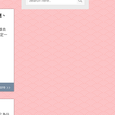
施、
雄去
搞定一
ore >>
？為什