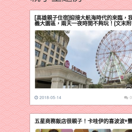
[高雄親子住宿]迎接大航海時代的來臨
義大園區，兩天一夜時間不夠玩！(文末附
2018-05-14
0
五星商務飯店很親子！卡哇伊的喜波波+豐