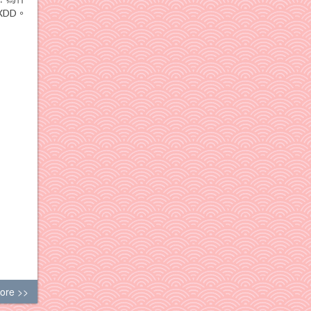
DD。
ore >>