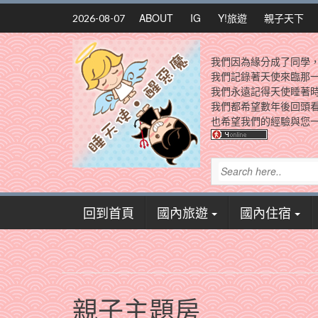
Skip
ABOUT
IG
Y!旅遊
親子天下
2026-08-07
to
content
我們因為緣分成了同學
我們記錄著天使來臨那
我們永遠記得天使睡著
我們都希望數年後回頭
也希望我們的經驗與您一
回到首頁
國內旅遊
國內住宿
親子主題房