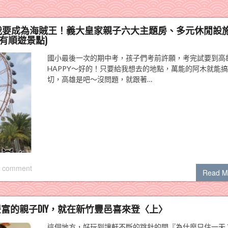
，我要成為海賊王！義大皇家親子六大主題房、多元休閒設
有順遊景點)
國小最後一次的期中考，孩子們考前許願，考完試要到高
HAPPY～好的！只要給我想去的地點，萬能的阿木就能
切，高雄是吧～沒問題，就跟著…
 comment
Read M
富的親子DIY，就在新竹豐邑喜來登〈上〉
這個地方，好玩到讓軒不斷的跳針的問『為什麼只住一天