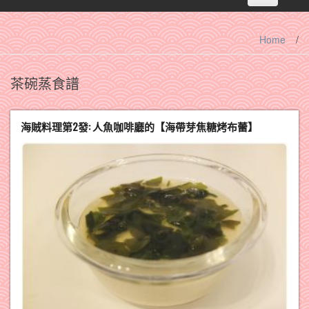
navigation
Home
/
茶碗蒸食譜
海賊料理第2發: 人魚咖啡廳的【海帶芽焦糖烤布蕾】