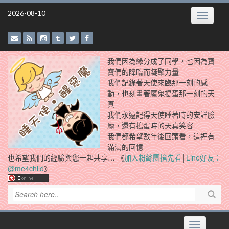
Skip
2026-08-10
Toggle
to
navigatio
content
我們因為緣分成了同學，也因為寶
寶們的降臨而凝聚力量
我們記錄著天使來臨那一刻的感
動，也刻畫著魔鬼搗蛋那一刻的天
真
我們永遠記得天使睡著時的安詳臉
龐，還有搗蛋時的天真笑容
我們都希望數年後回頭看，這裡有
滿滿的回憶
也希望我們的經驗與您一起共享… 《
加入粉絲團搶先看
│
Line好友：
@me4child
》
Toggle