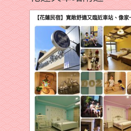
【花蓮民宿】寛敞舒適又臨近車站、像家