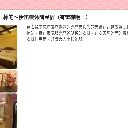
一樣的～伊笛幔休閒民宿（有電梯哦！）
這次親子瘋狂環島露營的光亮家和饅頭家選在花蓮做為此
終站，實在很佩服光亮爸明智的安排，在８天睡外面的最
安排住民宿，好讓大人小孩能舒…