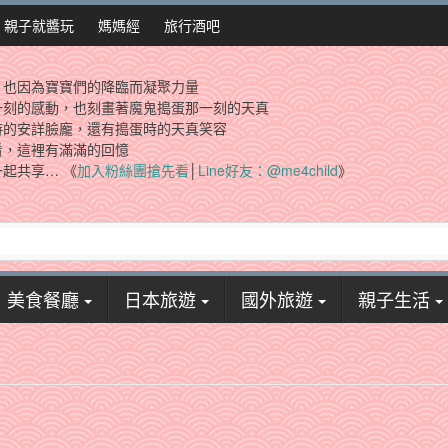
親子就醬玩
媽媽經
旅行酒吧
，也因為寶寶們的降臨而凝聚力量
一刻的感動，也刻畫著魔鬼搗蛋那一刻的天真
時的安詳臉龐，還有搗蛋時的天真笑容
看，這裡有滿滿的回憶
起共享… 《
加入粉絲團搶先看
│
Line好友：@me4child
》
美食餐廳
日本旅遊
國外旅遊
親子生活