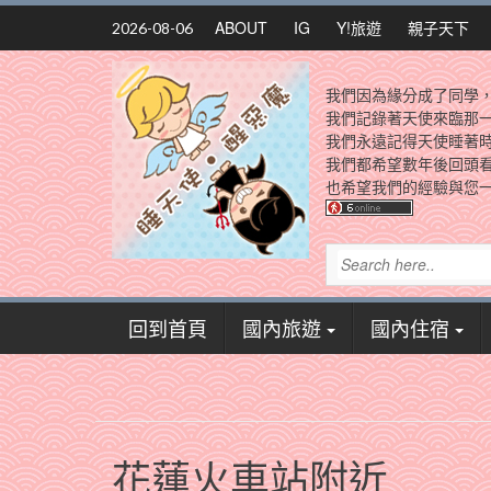
Skip
ABOUT
IG
Y!旅遊
親子天下
2026-08-06
to
content
我們因為緣分成了同學
我們記錄著天使來臨那
我們永遠記得天使睡著
我們都希望數年後回頭
也希望我們的經驗與您一
回到首頁
國內旅遊
國內住宿
花蓮火車站附近