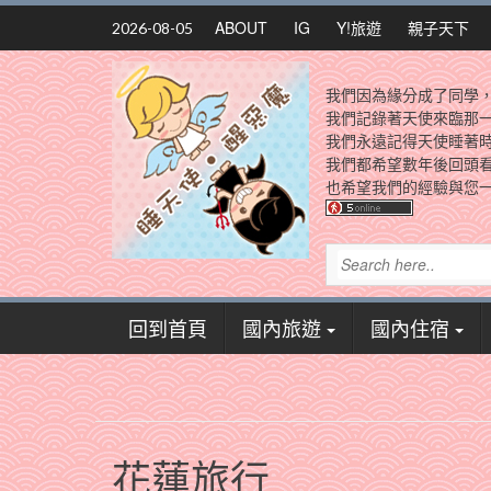
Skip
ABOUT
IG
Y!旅遊
親子天下
2026-08-05
to
content
我們因為緣分成了同學
我們記錄著天使來臨那
我們永遠記得天使睡著
我們都希望數年後回頭
也希望我們的經驗與您一
回到首頁
國內旅遊
國內住宿
花蓮旅行