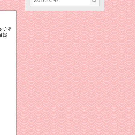
家子都
台鐵