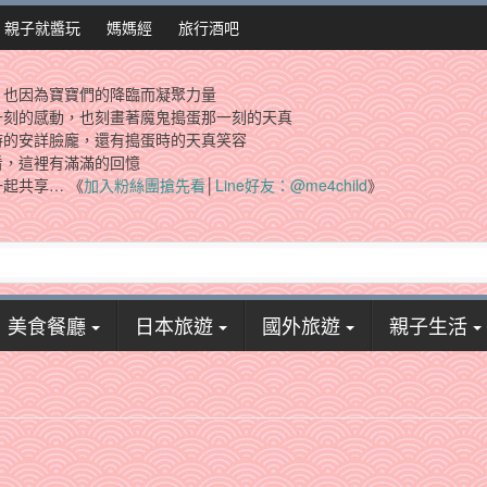
親子就醬玩
媽媽經
旅行酒吧
，也因為寶寶們的降臨而凝聚力量
一刻的感動，也刻畫著魔鬼搗蛋那一刻的天真
時的安詳臉龐，還有搗蛋時的天真笑容
看，這裡有滿滿的回憶
起共享… 《
加入粉絲團搶先看
│
Line好友：@me4child
》
美食餐廳
日本旅遊
國外旅遊
親子生活