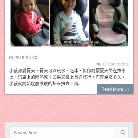
2016-05-30
17 comments
小孩都愛夏天，夏天可以玩水、吃冰，但卻討厭夏天坐在推車
上、汽車上的悶熱感！如果又碰上長途旅行，汽座坐沒多久，
小孩就開始屁股癢癢的扭來扭去。再…
Read More >>