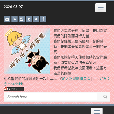
Skip
2026-08-07
Toggle
to
navigatio
content
我們因為緣分成了同學，也因為寶
寶們的降臨而凝聚力量
我們記錄著天使來臨那一刻的感
動，也刻畫著魔鬼搗蛋那一刻的天
真
我們永遠記得天使睡著時的安詳臉
龐，還有搗蛋時的天真笑容
我們都希望數年後回頭看，這裡有
滿滿的回憶
也希望我們的經驗與您一起共享… 《
加入粉絲團搶先看
│
Line好友：
@me4child
》
Toggle