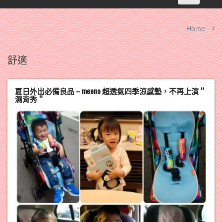
navigation
Home
/
舒適
夏日外出必備良品 – meeno 超透氣四季涼感墊，不再上演＂
濕背秀＂