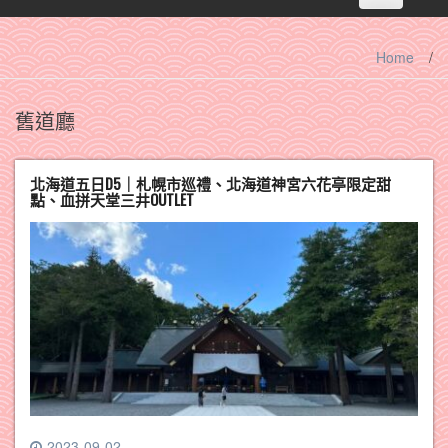
navigation
Home
/
舊道廳
北海道五日D5｜札幌市巡禮、北海道神宮六花亭限定甜
點、血拼天堂三井OUTLET
2023-09-02