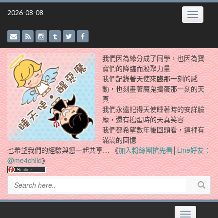
Skip
2026-08-08
Toggle
to
navigatio
content
我們因為緣分成了同學，也因為寶
寶們的降臨而凝聚力量
我們記錄著天使來臨那一刻的感
動，也刻畫著魔鬼搗蛋那一刻的天
真
我們永遠記得天使睡著時的安詳臉
龐，還有搗蛋時的天真笑容
我們都希望數年後回頭看，這裡有
滿滿的回憶
也希望我們的經驗與您一起共享… 《
加入粉絲團搶先看
│
Line好友：
@me4child
》
Toggle