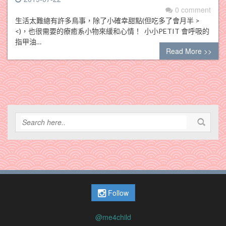
0 comment
生活太難總有許多鳥事，除了小確幸甜點(但吃多了會月半 >
<)，也很需要的療癒系小物來緩和心情！ 小小PETIT 會呼吸的
指甲油…
Read More >>
Follow
@me4child