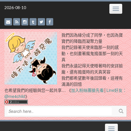
Skip
2026-08-10
Toggle
to
navigatio
content
我們因為緣分成了同學，也因為寶
寶們的降臨而凝聚力量
我們記錄著天使來臨那一刻的感
動，也刻畫著魔鬼搗蛋那一刻的天
真
我們永遠記得天使睡著時的安詳臉
龐，還有搗蛋時的天真笑容
我們都希望數年後回頭看，這裡有
滿滿的回憶
也希望我們的經驗與您一起共享… 《
加入粉絲團搶先看
│
Line好友：
@me4child
》
Toggle