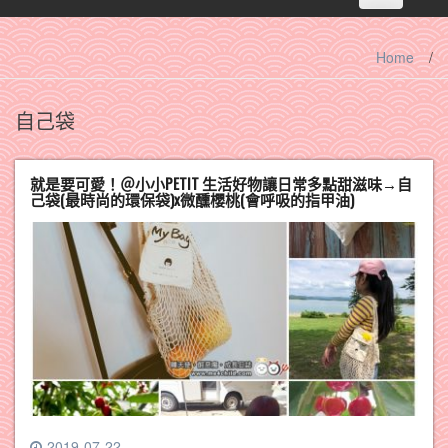
navigation
Home
/
自己袋
就是要可愛！＠小小PETIT 生活好物讓日常多點甜滋味→自
己袋(最時尚的環保袋)x微醺櫻桃(會呼吸的指甲油)
2019-07-22