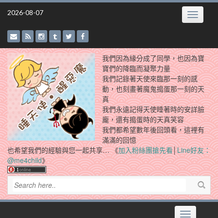
Skip
2026-08-07
Toggle
to
navigatio
content
我們因為緣分成了同學，也因為寶
寶們的降臨而凝聚力量
我們記錄著天使來臨那一刻的感
動，也刻畫著魔鬼搗蛋那一刻的天
真
我們永遠記得天使睡著時的安詳臉
龐，還有搗蛋時的天真笑容
我們都希望數年後回頭看，這裡有
滿滿的回憶
也希望我們的經驗與您一起共享… 《
加入粉絲團搶先看
│
Line好友：
@me4child
》
Toggle