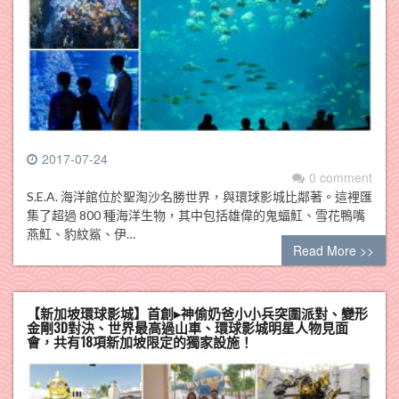
2017-07-24
0 comment
S.E.A. 海洋館位於聖淘沙名勝世界，與環球影城比鄰著。這裡匯
集了超過 800 種海洋生物，其中包括雄偉的鬼蝠魟、雪花鴨嘴
燕魟、豹紋鯊、伊…
Read More >>
【新加坡環球影城】首創▸神偷奶爸小小兵突圍派對、變形
金剛3D對決、世界最高過山車、環球影城明星人物見面
會，共有18項新加坡限定的獨家設施！