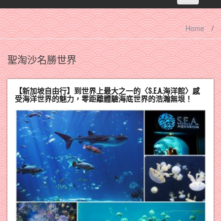
navigation
Home
/
聖淘沙名勝世界
【新加坡自由行】到世界上最大之一的〈S.E.A.海洋館〉感
受海洋世界的魅力，零距離體驗海底世界的浩瀚無垠！