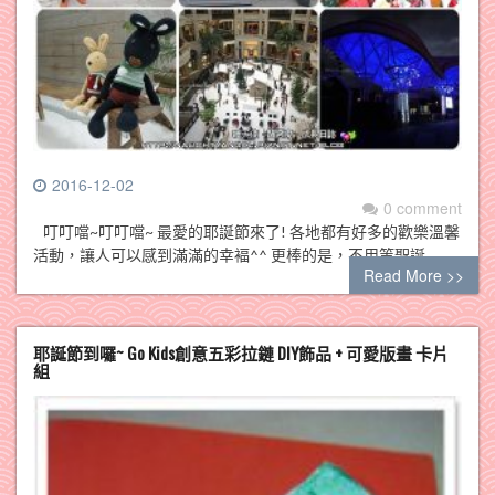
2016-12-02
0 comment
叮叮噹~叮叮噹~ 最愛的耶誕節來了! 各地都有好多的歡樂溫馨
活動，讓人可以感到滿滿的幸褔^^ 更棒的是，不用等聖誕…
Read More >>
耶誕節到囉~ Go Kids創意五彩拉鏈 DIY飾品 + 可愛版畫 卡片
組