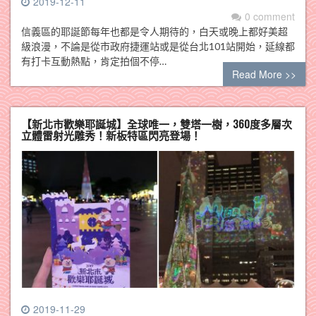
2019-12-11
0 comment
信義區的耶誕節每年也都是令人期待的，白天或晚上都好美超
級浪漫，不論是從市政府捷運站或是從台北101站開始，延線都
有打卡互動熱點，肯定拍個不停…
Read More >>
【新北市歡樂耶誕城】全球唯一，雙塔一樹，360度多層次
立體雷射光雕秀！新板特區閃亮登場！
2019-11-29