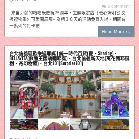
0 comment
來自芬蘭的嚕嚕米慶祝75週年，主題限定店《暖心姆明谷 交
換禮物季》可愛開展囉~ 為期３８天的活動免費入場，期間有
一系列的打卡禮…
Read More >>
台北信義區歡樂過耶誕 | 統一時代百貨(愛・Sharing)、
BELLAVITA(熊熊王國萌翻耶誕)、台北信義新天地(萬花筒耶誕
樹、奇幻樹屋)、台北101(Surprise101)