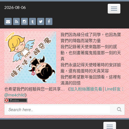
Skip
2026-08-06
Toggle
to
navigatio
content
我們因為緣分成了同學，也因為寶
寶們的降臨而凝聚力量
我們記錄著天使來臨那一刻的感
動，也刻畫著魔鬼搗蛋那一刻的天
真
我們永遠記得天使睡著時的安詳臉
龐，還有搗蛋時的天真笑容
我們都希望數年後回頭看，這裡有
滿滿的回憶
也希望我們的經驗與您一起共享… 《
加入粉絲團搶先看
│
Line好友：
@me4child
》
Toggle