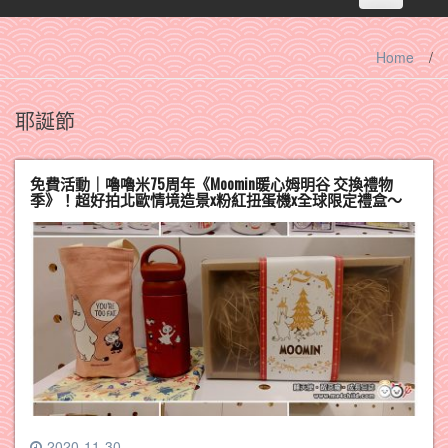
navigation
Home
/
耶誕節
免費活動｜嚕嚕米75周年《Moomin暖心姆明谷 交換禮物
季》！超好拍北歐情境造景x粉紅扭蛋機x全球限定禮盒～
2020-11-30