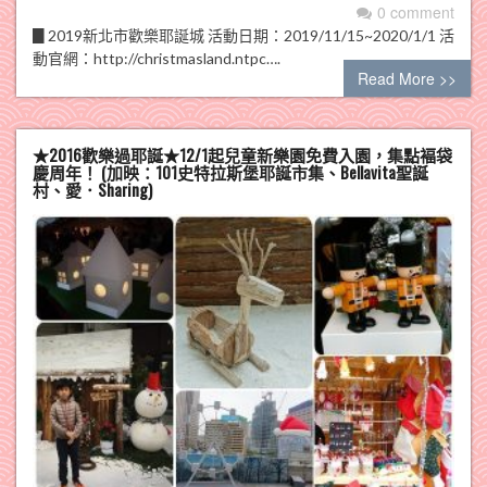
0 comment
▊2019新北市歡樂耶誕城 活動日期：2019/11/15~2020/1/1 活
動官網：http://christmasland.ntpc….
Read More >>
★2016歡樂過耶誕★12/1起兒童新樂園免費入園，集點褔袋
慶周年！ (加映：101史特拉斯堡耶誕市集、Bellavita聖誕
村、愛．Sharing)