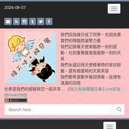
Skip
2026-08-07
Toggle
to
navigatio
content
我們因為緣分成了同學，也因為寶
寶們的降臨而凝聚力量
我們記錄著天使來臨那一刻的感
動，也刻畫著魔鬼搗蛋那一刻的天
真
我們永遠記得天使睡著時的安詳臉
龐，還有搗蛋時的天真笑容
我們都希望數年後回頭看，這裡有
滿滿的回憶
也希望我們的經驗與您一起共享… 《
加入粉絲團搶先看
│
Line好友：
@me4child
》
Toggle