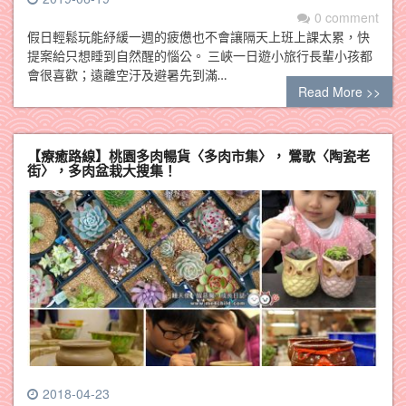
0 comment
假日輕鬆玩能紓緩一週的疲憊也不會讓隔天上班上課太累，快
提案給只想睡到自然醒的惱公。 三峽一日遊小旅行長輩小孩都
會很喜歡；遠離空汙及避暑先到滿…
Read More >>
【療癒路線】桃園多肉暢貨〈多肉市集〉， 鶯歌〈陶瓷老
街〉，多肉盆栽大搜集！
2018-04-23