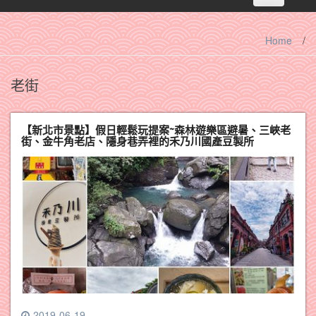
navigation
Home
/
老街
【新北市景點】假日輕鬆玩提案~森林遊樂區避暑、三峽老
街、金牛角老店、隱身巷弄裡的禾乃川國產豆製所
2019-06-19