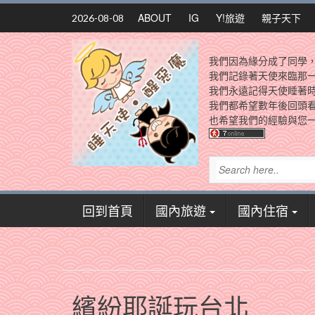
Skip
ABOUT
IG
Y!旅遊
親子天下
2026-08-08
to
content
我們因為緣分成了同學
我們記錄著天使來臨那
我們永遠記得天使睡著
我們都希望數年後回頭
也希望我們的經驗與您一
回到首頁
國內旅遊
國內住宿
繽紛耶誕玩台北