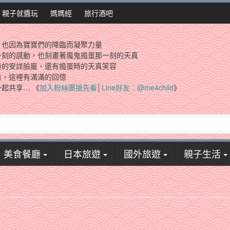
親子就醬玩
媽媽經
旅行酒吧
，也因為寶寶們的降臨而凝聚力量
一刻的感動，也刻畫著魔鬼搗蛋那一刻的天真
時的安詳臉龐，還有搗蛋時的天真笑容
看，這裡有滿滿的回憶
起共享… 《
加入粉絲團搶先看
│
Line好友：@me4child
》
美食餐廳
日本旅遊
國外旅遊
親子生活