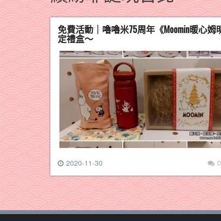
免費活動｜嚕嚕米75周年《Moomin暖
定禮盒～
2020-11-30
0