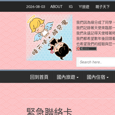
Skip
ABOUT
IG
Y!旅遊
親子天下
2026-08-03
to
content
我們因為緣分成了同學
我們記錄著天使來臨那
我們永遠記得天使睡著
我們都希望數年後回頭
也希望我們的經驗與您一
回到首頁
國內旅遊
國內住宿
緊急聯絡卡