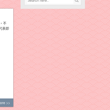
，不
代表即
ore >>