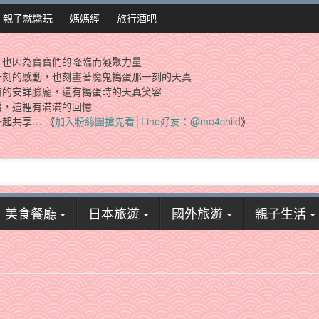
親子就醬玩
媽媽經
旅行酒吧
，也因為寶寶們的降臨而凝聚力量
一刻的感動，也刻畫著魔鬼搗蛋那一刻的天真
時的安詳臉龐，還有搗蛋時的天真笑容
看，這裡有滿滿的回憶
起共享… 《
加入粉絲團搶先看
│
Line好友：@me4child
》
美食餐廳
日本旅遊
國外旅遊
親子生活