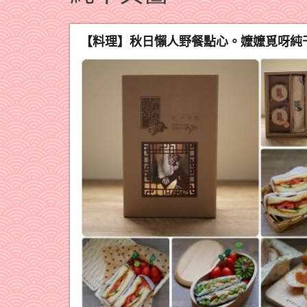
【料理】秋日懶人野餐點心。嬤嬤覓呀純