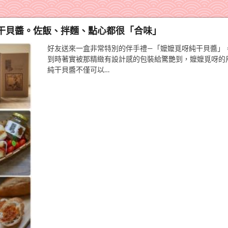
干貝醬。佐飯、拌麵、點心都很「合味」
好友送來一盒非常特別的伴手禮—「嬤嬤覓呀純干貝醬」
到時著實被那精緻有設計感的包裝給驚艷到，嬤嬤覓呀的
純干貝醬不僅可以…