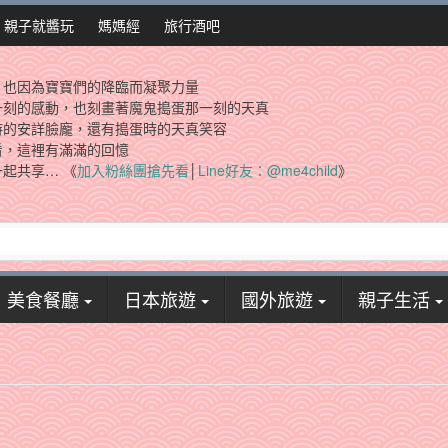
親子就醬玩
媽媽經
旅行酒吧
，也因為寶寶們的降臨而凝聚力量
一刻的感動，也刻畫著魔鬼搗蛋那一刻的天真
時的安詳臉龐，還有搗蛋時的天真笑容
看，這裡有滿滿的回憶
起共享… 《
加入粉絲團搶先看
│
Line好友：@me4child
》
美食餐廳
日本旅遊
國外旅遊
親子生活