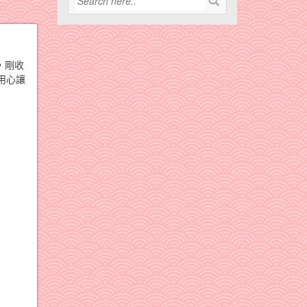
，剛收
用心讓