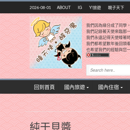
Skip
ABOUT
IG
Y!旅遊
親子天下
2026-08-01
to
content
我們因為緣分成了同學
我們記錄著天使來臨那
我們永遠記得天使睡著
我們都希望數年後回頭
也希望我們的經驗與您一
回到首頁
國內旅遊
國內住宿
純干貝醬