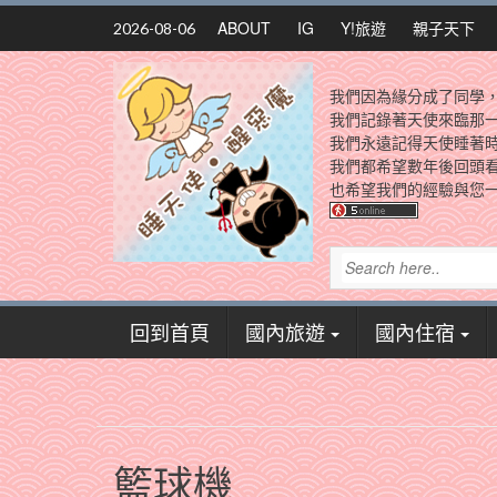
Skip
ABOUT
IG
Y!旅遊
親子天下
2026-08-06
to
content
我們因為緣分成了同學
我們記錄著天使來臨那
我們永遠記得天使睡著
我們都希望數年後回頭
也希望我們的經驗與您一
回到首頁
國內旅遊
國內住宿
籃球機