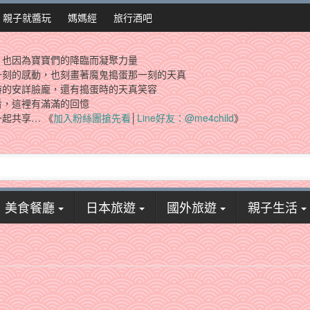
親子就醬玩
媽媽經
旅行酒吧
，也因為寶寶們的降臨而凝聚力量
一刻的感動，也刻畫著魔鬼搗蛋那一刻的天真
時的安詳臉龐，還有搗蛋時的天真笑容
看，這裡有滿滿的回憶
起共享… 《
加入粉絲團搶先看
│
Line好友：@me4child
》
美食餐廳
日本旅遊
國外旅遊
親子生活