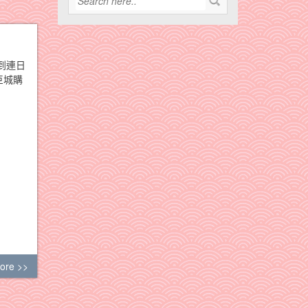
到連日
巨城購
ore >>