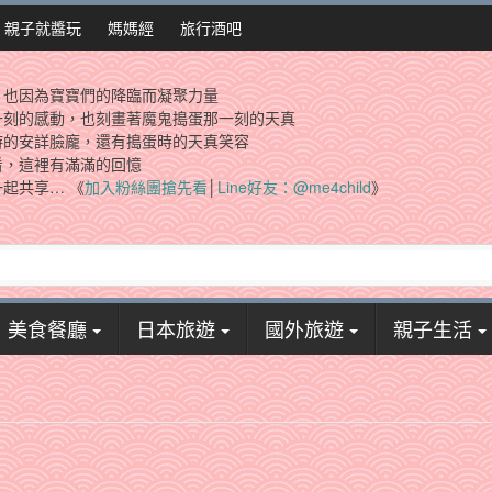
親子就醬玩
媽媽經
旅行酒吧
，也因為寶寶們的降臨而凝聚力量
一刻的感動，也刻畫著魔鬼搗蛋那一刻的天真
時的安詳臉龐，還有搗蛋時的天真笑容
看，這裡有滿滿的回憶
起共享… 《
加入粉絲團搶先看
│
Line好友：@me4child
》
美食餐廳
日本旅遊
國外旅遊
親子生活