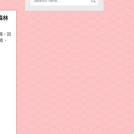
森林
繩，因
青、