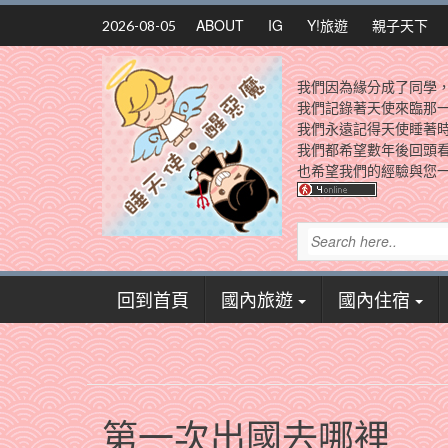
Skip
ABOUT
IG
Y!旅遊
親子天下
2026-08-05
to
content
我們因為緣分成了同學
我們記錄著天使來臨那
我們永遠記得天使睡著
我們都希望數年後回頭
也希望我們的經驗與您一
回到首頁
國內旅遊
國內住宿
第一次出國去哪裡