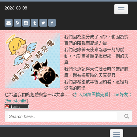
Skip
2026-08-08
Toggle
to
navigatio
content
我們因為緣分成了同學，也因為寶
寶們的降臨而凝聚力量
我們記錄著天使來臨那一刻的感
動，也刻畫著魔鬼搗蛋那一刻的天
真
我們永遠記得天使睡著時的安詳臉
龐，還有搗蛋時的天真笑容
我們都希望數年後回頭看，這裡有
滿滿的回憶
也希望我們的經驗與您一起共享… 《
加入粉絲團搶先看
│
Line好友：
@me4child
》
Toggle