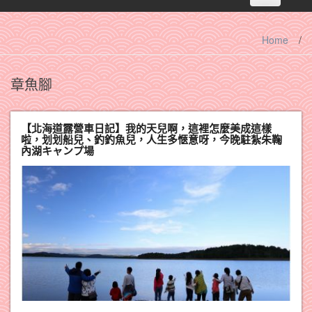
navigation
Home
/
章魚腳
【北海道露營車日記】我的天兒啊，這裡怎麼美成這樣
啦，划划船兒、釣釣魚兒，人生多愜意呀，今晚駐紮朱鞠
內湖キャンプ場