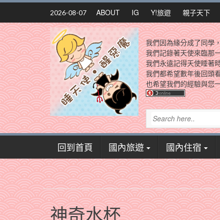
Skip
ABOUT
IG
Y!旅遊
親子天下
2026-08-07
to
content
我們因為緣分成了同學
我們記錄著天使來臨那
我們永遠記得天使睡著
我們都希望數年後回頭
也希望我們的經驗與您一
回到首頁
國內旅遊
國內住宿
神奇水杯