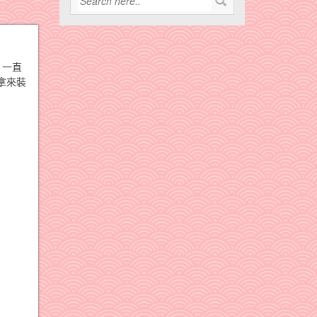
。一直
拿來裝