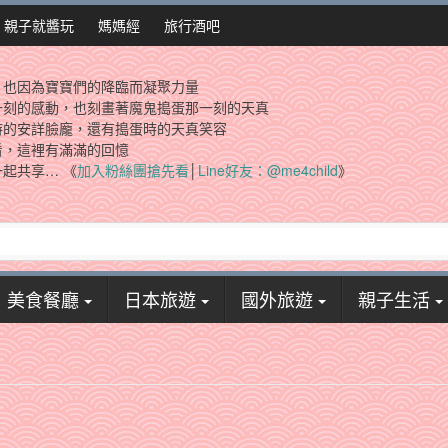
親子就醬玩
媽媽經
旅行酒吧
，也因為寶寶們的降臨而凝聚力量
一刻的感動，也刻畫著魔鬼搗蛋那一刻的天真
時的安詳臉龐，還有搗蛋時的天真笑容
看，這裡有滿滿的回憶
起共享… 《
加入粉絲團搶先看
│
Line好友：@me4child
》
美食餐廳
日本旅遊
國外旅遊
親子生活