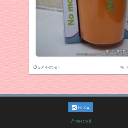
2014-05-27
0
Follow
@me4child