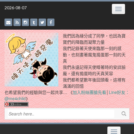
Skip
2026-08-07
Toggle
to
navigatio
content
我們因為緣分成了同學，也因為寶
寶們的降臨而凝聚力量
我們記錄著天使來臨那一刻的感
動，也刻畫著魔鬼搗蛋那一刻的天
真
我們永遠記得天使睡著時的安詳臉
龐，還有搗蛋時的天真笑容
我們都希望數年後回頭看，這裡有
滿滿的回憶
也希望我們的經驗與您一起共享… 《
加入粉絲團搶先看
│
Line好友：
@me4child
》
Toggle