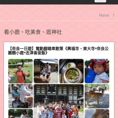
navigation
Home
/
看小鹿、吃美食、逛神社
【奈良一日遊】電動腳踏車散策《興福寺、東大寺+奈良公
園餵小鹿+志津香釜飯》