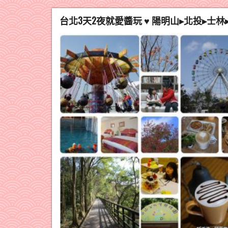
台北3天2夜就愛醬玩 ♥ 陽明山▸北投▸士