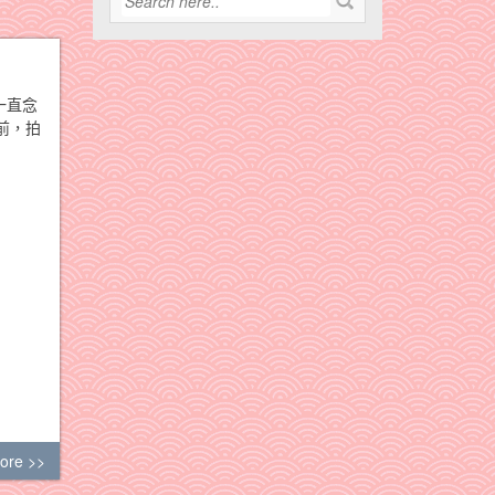
一直念
前，拍
ore >>