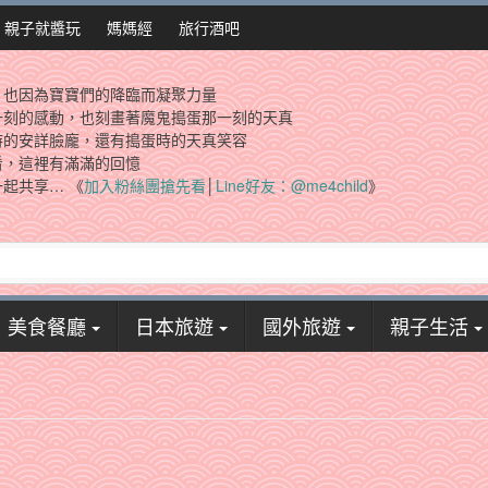
親子就醬玩
媽媽經
旅行酒吧
，也因為寶寶們的降臨而凝聚力量
一刻的感動，也刻畫著魔鬼搗蛋那一刻的天真
時的安詳臉龐，還有搗蛋時的天真笑容
看，這裡有滿滿的回憶
起共享… 《
加入粉絲團搶先看
│
Line好友：@me4child
》
美食餐廳
日本旅遊
國外旅遊
親子生活