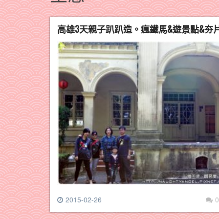
高雄3天親子趴趴造。瘋鐵馬&遊景點&夯
2015-02-26
0