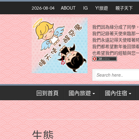
Skip
ABOUT
IG
Y!旅遊
親子天下
2026-08-04
to
content
我們因為緣分成了同學
我們記錄著天使來臨那
我們永遠記得天使睡著
我們都希望數年後回頭
也希望我們的經驗與您一
回到首頁
國內旅遊
國內住宿
生態