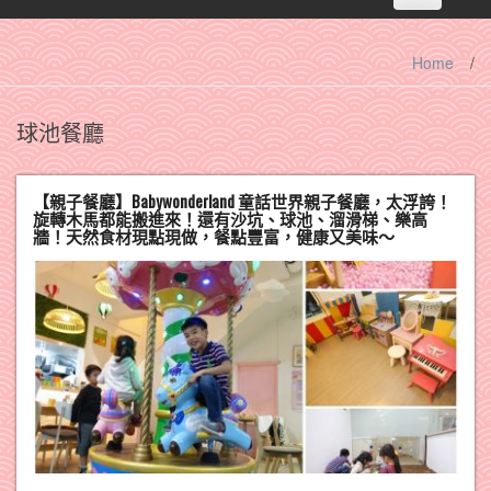
navigation
Home
/
球池餐廳
【親子餐廳】Babywonderland 童話世界親子餐廳，太浮誇！
旋轉木馬都能搬進來！還有沙坑、球池、溜滑梯、樂高
牆！天然食材現點現做，餐點豐富，健康又美味～