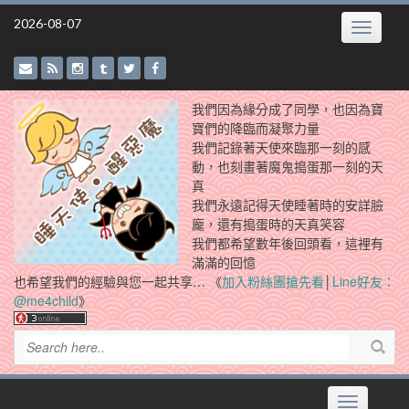
Skip
2026-08-07
Toggle
to
navigatio
content
我們因為緣分成了同學，也因為寶
寶們的降臨而凝聚力量
我們記錄著天使來臨那一刻的感
動，也刻畫著魔鬼搗蛋那一刻的天
真
我們永遠記得天使睡著時的安詳臉
龐，還有搗蛋時的天真笑容
我們都希望數年後回頭看，這裡有
滿滿的回憶
也希望我們的經驗與您一起共享… 《
加入粉絲團搶先看
│
Line好友：
@me4child
》
Toggle