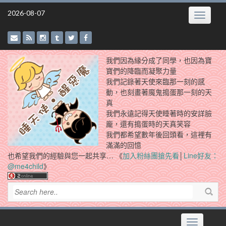
Skip
2026-08-07
Toggle
to
navigatio
content
我們因為緣分成了同學，也因為寶
寶們的降臨而凝聚力量
我們記錄著天使來臨那一刻的感
動，也刻畫著魔鬼搗蛋那一刻的天
真
我們永遠記得天使睡著時的安詳臉
龐，還有搗蛋時的天真笑容
我們都希望數年後回頭看，這裡有
滿滿的回憶
也希望我們的經驗與您一起共享… 《
加入粉絲團搶先看
│
Line好友：
@me4child
》
Toggle