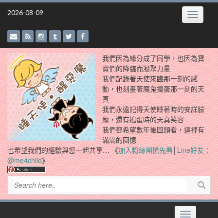
Skip
2026-08-09
Toggle
to
navigatio
content
我們因為緣分成了同學，也因為寶
寶們的降臨而凝聚力量
我們記錄著天使來臨那一刻的感
動，也刻畫著魔鬼搗蛋那一刻的天
真
我們永遠記得天使睡著時的安詳臉
龐，還有搗蛋時的天真笑容
我們都希望數年後回頭看，這裡有
滿滿的回憶
也希望我們的經驗與您一起共享… 《
加入粉絲團搶先看
│
Line好友：
@me4child
》
Toggle