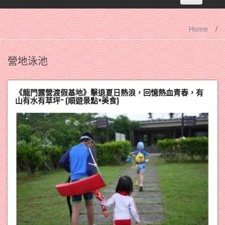
navigation
Home
/
營地泳池
《龍門露營渡假基地》擊退夏日熱浪，回憶熱血青春，有
山有水有草坪~ (順遊景點+美食)