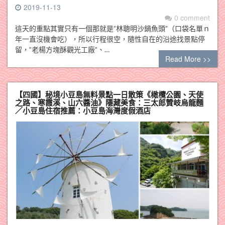
2019-11-13
0 comment
這天的重點其實只有一個那就是”林聰明沙鍋魚頭”（口袋名單ｎ
年一直沒機會吃），所以行程很空，隨性自在的沿途找景點停
留，”老楊方塊酥觀光工廠”、…
Read More >>
【四國】秘境小豆島無料景點一日散策《橄欖公園、天使
之路、寒霞溪、山六醬油》隱藏美食：三太郎贊岐烏龍麵
／小豆島住宿推薦：小豆島海灣度假酒店