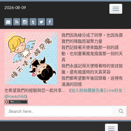
Skip
2026-08-09
Toggle
to
navigatio
content
我們因為緣分成了同學，也因為寶
寶們的降臨而凝聚力量
我們記錄著天使來臨那一刻的感
動，也刻畫著魔鬼搗蛋那一刻的天
真
我們永遠記得天使睡著時的安詳臉
龐，還有搗蛋時的天真笑容
我們都希望數年後回頭看，這裡有
滿滿的回憶
也希望我們的經驗與您一起共享… 《
加入粉絲團搶先看
│
Line好友：
@me4child
》
Toggle