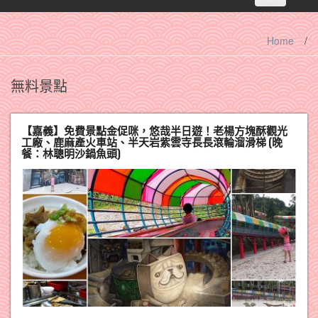
navigation
Home
/
無料景點
【嘉義】免費景點金促咪，悠哉半日遊！老楊方塊酥觀光
工廠、鹿麻產火車站、半天岩紫雲寺長長滾輪溜滑梯 (晚
餐：林聰明沙鍋魚頭)