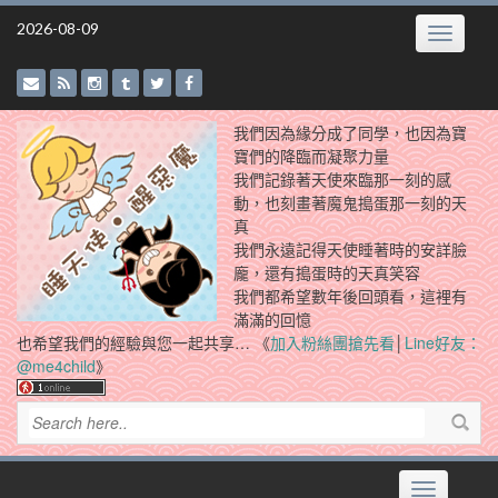
Skip
2026-08-09
Toggle
to
navigatio
content
我們因為緣分成了同學，也因為寶
寶們的降臨而凝聚力量
我們記錄著天使來臨那一刻的感
動，也刻畫著魔鬼搗蛋那一刻的天
真
我們永遠記得天使睡著時的安詳臉
龐，還有搗蛋時的天真笑容
我們都希望數年後回頭看，這裡有
滿滿的回憶
也希望我們的經驗與您一起共享… 《
加入粉絲團搶先看
│
Line好友：
@me4child
》
Toggle