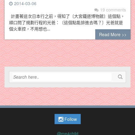
2014-03-06
19 comments
計畫著這次日本行之前，得知了〔大宮鐵道博物館〕這個點，
順口問了規劃行程的光爸：〔這個點能排進去嗎？〕光爸就是
個火車控，不用想也…
Read More >>
Follow
@me4child