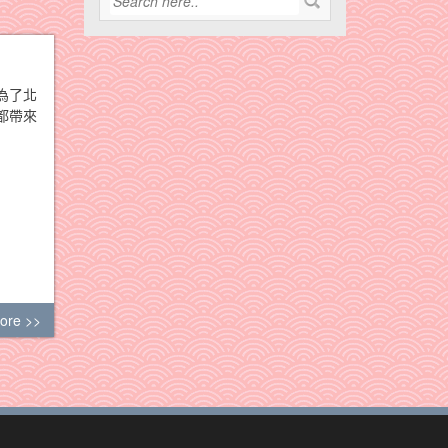
為了北
都帶來
ore >>