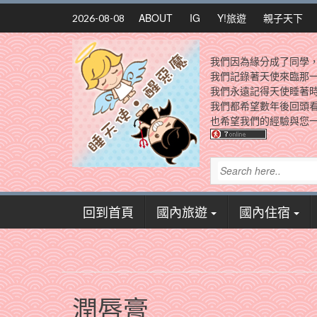
Skip
ABOUT
IG
Y!旅遊
親子天下
2026-08-08
to
content
我們因為緣分成了同學
我們記錄著天使來臨那
我們永遠記得天使睡著
我們都希望數年後回頭
也希望我們的經驗與您一
回到首頁
國內旅遊
國內住宿
潤唇膏