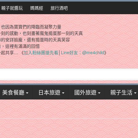
親子就醬玩
媽媽經
旅行酒吧
，也因為寶寶們的降臨而凝聚力量
一刻的感動，也刻畫著魔鬼搗蛋那一刻的天真
時的安詳臉龐，還有搗蛋時的天真笑容
看，這裡有滿滿的回憶
起共享… 《
加入粉絲團搶先看
│
Line好友：@me4child
》
美食餐廳
日本旅遊
國外旅遊
親子生活