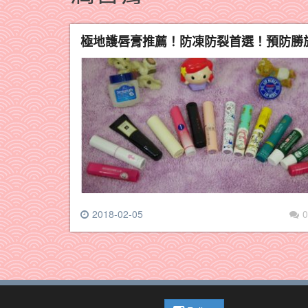
極地護唇膏推薦！防凍防裂首選！預防勝於治
2018-02-05
0