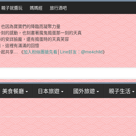
親子就醬玩
媽媽經
旅行酒吧
，也因為寶寶們的降臨而凝聚力量
一刻的感動，也刻畫著魔鬼搗蛋那一刻的天真
時的安詳臉龐，還有搗蛋時的天真笑容
看，這裡有滿滿的回憶
起共享… 《
加入粉絲團搶先看
│
Line好友：@me4child
》
美食餐廳
日本旅遊
國外旅遊
親子生活