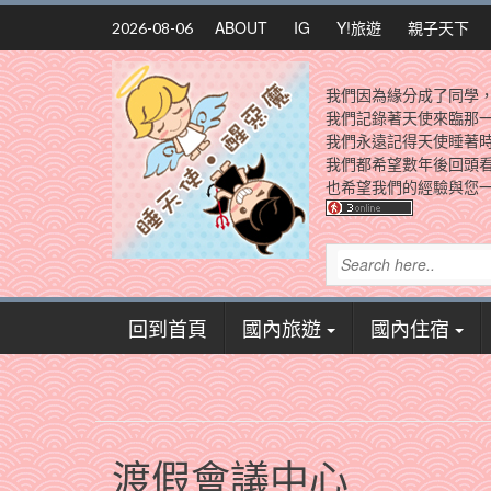
Skip
ABOUT
IG
Y!旅遊
親子天下
2026-08-06
to
content
我們因為緣分成了同學
我們記錄著天使來臨那
我們永遠記得天使睡著
我們都希望數年後回頭
也希望我們的經驗與您一
回到首頁
國內旅遊
國內住宿
渡假會議中心