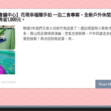
會議中心】花現幸福隨手拍 一泊二食專案，全新戶外休閒
1,000元。
睽違3年我們又來入住新竹馬武督了！還記得當時小章魚才
多，靠山而且環境很清幽，空氣也很新鮮，戶外四處走走
覺到放鬆！再次回到馬武督，有…
 comment
Read M