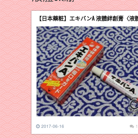
【日本藥粧】エキバンA 液體絆創膏〈液
2017-06-16
1