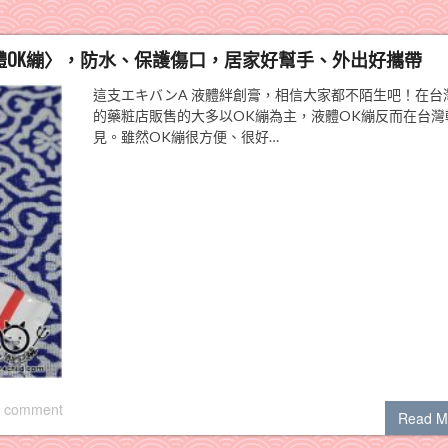
體OK繃〉，防水、保護傷口，居家好幫手、外出好攜帶
這支エキバンA 液體絆創膏，相信大家都不陌生吧！在台
的藥粧店販售的大多以OK繃為主，液體OK繃反而在台灣
見。雖然OK繃很方便、很好…
 comment
Read M