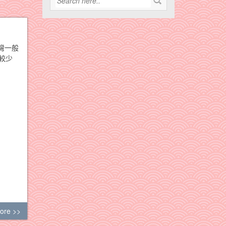
灣一般
較少
ore >>