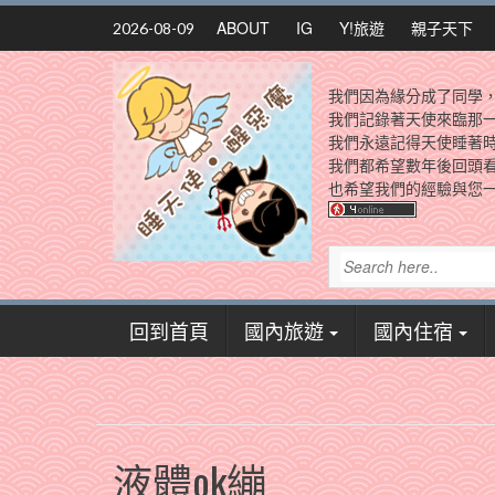
Skip
ABOUT
IG
Y!旅遊
親子天下
2026-08-09
to
content
我們因為緣分成了同學
我們記錄著天使來臨那
我們永遠記得天使睡著
我們都希望數年後回頭
也希望我們的經驗與您一
回到首頁
國內旅遊
國內住宿
液體ok繃