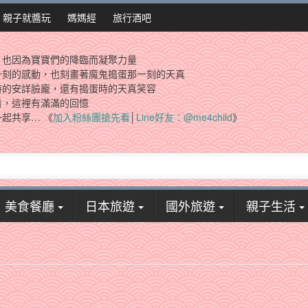
親子就醬玩
媽媽經
旅行酒吧
，也因為寶寶們的降臨而凝聚力量
一刻的感動，也刻畫著魔鬼搗蛋那一刻的天真
時的安詳臉龐，還有搗蛋時的天真笑容
看，這裡有滿滿的回憶
起共享… 《
加入粉絲團搶先看
│
Line好友：@me4child
》
美食餐廳
日本旅遊
國外旅遊
親子生活