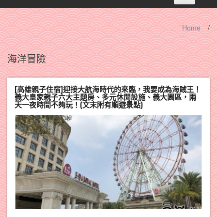
navigation
Home
/
海洋冒險
[高雄親子住宿]迎接大航海時代的來臨，我要成為海賊王！
義大皇家親子六大主題房、多元休閒設施、義大園區，兩
天一夜時間不夠玩！(文末附有順遊景點)