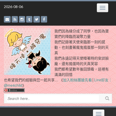
Skip
2026-08-06
Toggle
to
navigatio
content
我們因為緣分成了同學，也因為寶
寶們的降臨而凝聚力量
我們記錄著天使來臨那一刻的感
動，也刻畫著魔鬼搗蛋那一刻的天
真
我們永遠記得天使睡著時的安詳臉
龐，還有搗蛋時的天真笑容
我們都希望數年後回頭看，這裡有
滿滿的回憶
也希望我們的經驗與您一起共享… 《
加入粉絲團搶先看
│
Line好友：
@me4child
》
Toggle