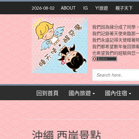
Skip
ABOUT
IG
Y!旅遊
親子天下
2026-08-02
to
content
我們因為緣分成了同學
我們記錄著天使來臨那
我們永遠記得天使睡著
我們都希望數年後回頭
也希望我們的經驗與您一
回到首頁
國內旅遊
國內住宿
沖繩 西岸景點