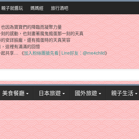
親子就醬玩
媽媽經
旅行酒吧
，也因為寶寶們的降臨而凝聚力量
一刻的感動，也刻畫著魔鬼搗蛋那一刻的天真
時的安詳臉龐，還有搗蛋時的天真笑容
看，這裡有滿滿的回憶
起共享… 《
加入粉絲團搶先看
│
Line好友：@me4child
》
美食餐廳
日本旅遊
國外旅遊
親子生活