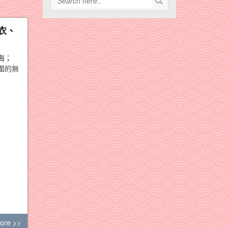
衣、
海；
圍的無
ore >>