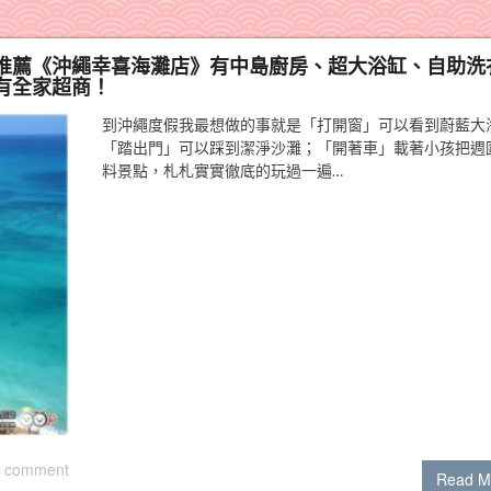
推薦《沖繩幸喜海灘店》有中島廚房、超大浴缸、自助洗
有全家超商！
到沖繩度假我最想做的事就是「打開窗」可以看到蔚藍大
「踏出門」可以踩到潔淨沙灘；「開著車」載著小孩把週
料景點，札札實實徹底的玩過一遍…
 comment
Read M