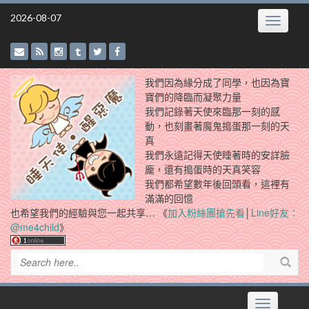
Skip
2026-08-07
Toggle
to
navigatio
content
我們因為緣分成了同學，也因為寶
寶們的降臨而凝聚力量
我們記錄著天使來臨那一刻的感
動，也刻畫著魔鬼搗蛋那一刻的天
真
我們永遠記得天使睡著時的安詳臉
龐，還有搗蛋時的天真笑容
我們都希望數年後回頭看，這裡有
滿滿的回憶
也希望我們的經驗與您一起共享… 《
加入粉絲團搶先看
│
Line好友：
@me4child
》
Toggle