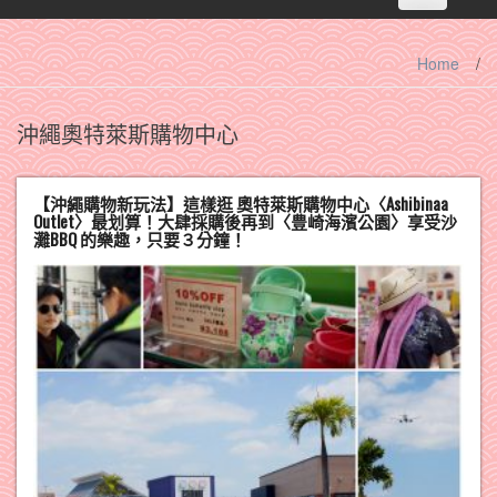
navigation
Home
/
沖繩奧特萊斯購物中心
【沖繩購物新玩法】這樣逛 奧特萊斯購物中心〈Ashibinaa
Outlet〉最划算！大肆採購後再到〈豊崎海濱公園〉享受沙
灘BBQ 的樂趣，只要３分鐘！