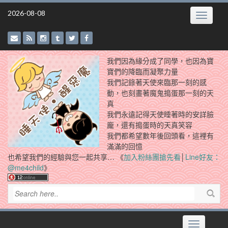
Skip
2026-08-08
Toggle
to
navigatio
content
我們因為緣分成了同學，也因為寶
寶們的降臨而凝聚力量
我們記錄著天使來臨那一刻的感
動，也刻畫著魔鬼搗蛋那一刻的天
真
我們永遠記得天使睡著時的安詳臉
龐，還有搗蛋時的天真笑容
我們都希望數年後回頭看，這裡有
滿滿的回憶
也希望我們的經驗與您一起共享… 《
加入粉絲團搶先看
│
Line好友：
@me4child
》
Toggle