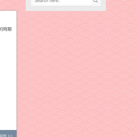
的時期
ore >>