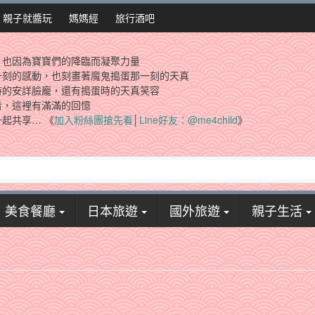
親子就醬玩
媽媽經
旅行酒吧
，也因為寶寶們的降臨而凝聚力量
一刻的感動，也刻畫著魔鬼搗蛋那一刻的天真
時的安詳臉龐，還有搗蛋時的天真笑容
看，這裡有滿滿的回憶
起共享… 《
加入粉絲團搶先看
│
Line好友：@me4child
》
美食餐廳
日本旅遊
國外旅遊
親子生活