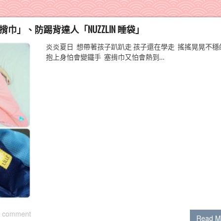
 揹巾」、防踢背達人「NUZZLIN 睡袋」
炎炎夏日 想帶著孩子趴趴走 孩子還在學走 搖搖晃晃不穩
抱上身怕會變鐵手 塞揹巾又怕會熱到…
 comment
Read M