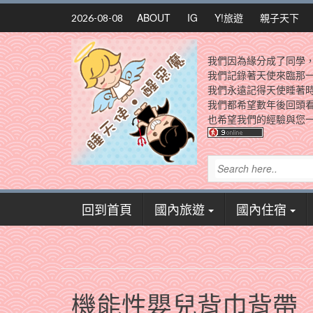
Skip
ABOUT
IG
Y!旅遊
親子天下
2026-08-08
to
content
我們因為緣分成了同學
我們記錄著天使來臨那
我們永遠記得天使睡著
我們都希望數年後回頭
也希望我們的經驗與您一
回到首頁
國內旅遊
國內住宿
機能性嬰兒背巾背帶