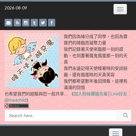
Skip
2026-08-09
Toggle
to
navigatio
content
我們因為緣分成了同學，也因為寶
寶們的降臨而凝聚力量
我們記錄著天使來臨那一刻的感
動，也刻畫著魔鬼搗蛋那一刻的天
真
我們永遠記得天使睡著時的安詳臉
龐，還有搗蛋時的天真笑容
我們都希望數年後回頭看，這裡有
滿滿的回憶
也希望我們的經驗與您一起共享… 《
加入粉絲團搶先看
│
Line好友：
@me4child
》
Toggle