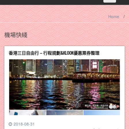
navigation
Home
/
機場快綫
香港三日自由行 – 行程規劃&KLOOK優惠票券整理
2018-08-31