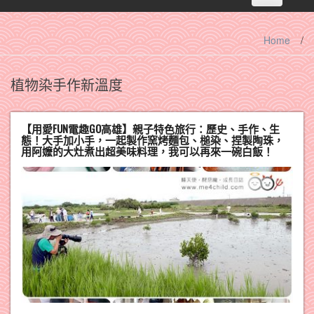
navigation
Home
/
植物染手作新溫度
【用愛FUN電趣GO高雄】親子特色旅行：歷史、手作、生
態！大手加小手，一起製作窯烤麵包、槌染、捏製陶珠，
用阿嬤的大灶煮出超美味料理，我可以再來一碗白飯！