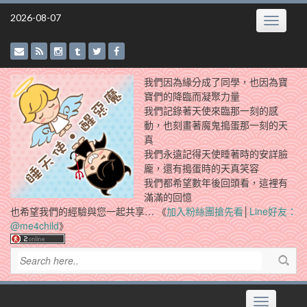
Skip
2026-08-07
Toggle
to
navigatio
content
我們因為緣分成了同學，也因為寶
寶們的降臨而凝聚力量
我們記錄著天使來臨那一刻的感
動，也刻畫著魔鬼搗蛋那一刻的天
真
我們永遠記得天使睡著時的安詳臉
龐，還有搗蛋時的天真笑容
我們都希望數年後回頭看，這裡有
滿滿的回憶
也希望我們的經驗與您一起共享… 《
加入粉絲團搶先看
│
Line好友：
@me4child
》
Toggle