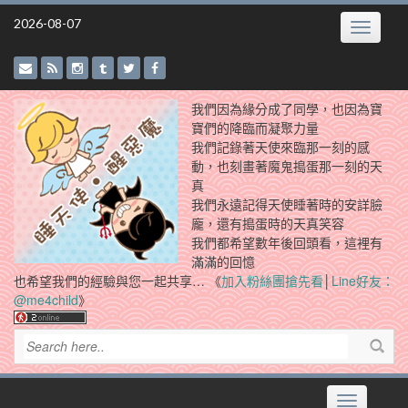
Skip
2026-08-07
Toggle
to
navigatio
content
我們因為緣分成了同學，也因為寶
寶們的降臨而凝聚力量
我們記錄著天使來臨那一刻的感
動，也刻畫著魔鬼搗蛋那一刻的天
真
我們永遠記得天使睡著時的安詳臉
龐，還有搗蛋時的天真笑容
我們都希望數年後回頭看，這裡有
滿滿的回憶
也希望我們的經驗與您一起共享… 《
加入粉絲團搶先看
│
Line好友：
@me4child
》
Toggle