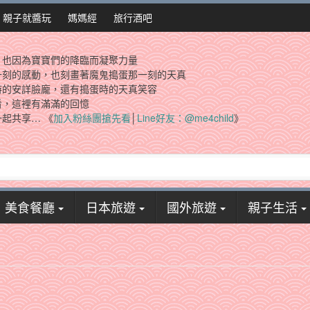
親子就醬玩
媽媽經
旅行酒吧
，也因為寶寶們的降臨而凝聚力量
一刻的感動，也刻畫著魔鬼搗蛋那一刻的天真
時的安詳臉龐，還有搗蛋時的天真笑容
看，這裡有滿滿的回憶
起共享… 《
加入粉絲團搶先看
│
Line好友：@me4child
》
美食餐廳
日本旅遊
國外旅遊
親子生活