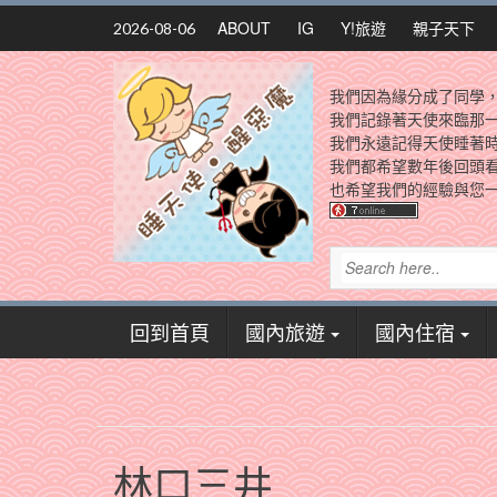
Skip
ABOUT
IG
Y!旅遊
親子天下
2026-08-06
to
content
我們因為緣分成了同學
我們記錄著天使來臨那
我們永遠記得天使睡著
我們都希望數年後回頭
也希望我們的經驗與您一
回到首頁
國內旅遊
國內住宿
林口三井