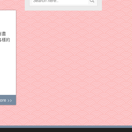
有盡
各樣的
ore >>