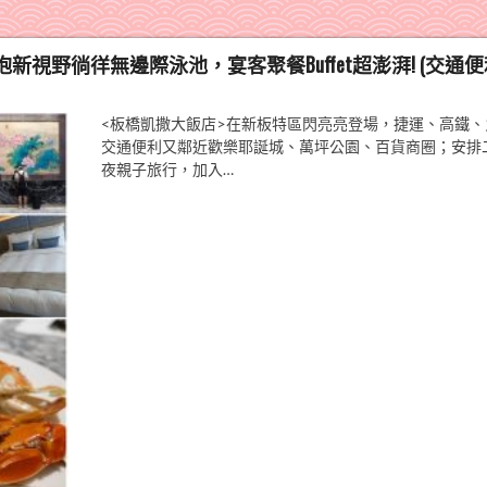
視野徜徉無邊際泳池，宴客聚餐Buffet超澎湃! (交通
<板橋凱撒大飯店>在新板特區閃亮亮登場，捷運、高鐵、
交通便利又鄰近歡樂耶誕城、萬坪公園、百貨商圈；安排
夜親子旅行，加入…