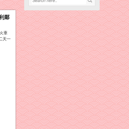
便利鄰
火車
二天一