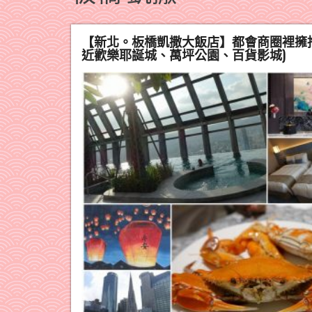
【新北。板橋凱撒大飯店】都會商圈裡擁抱新
近歡樂耶誕城、萬坪公園、百貨影城)