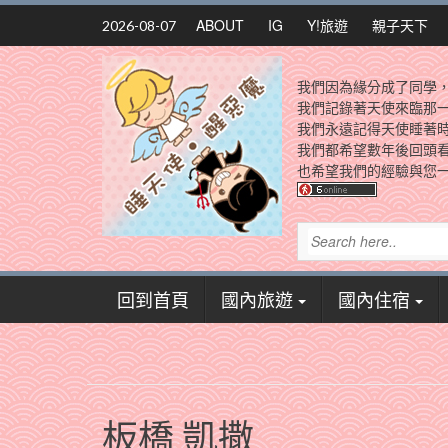
Skip
ABOUT
IG
Y!旅遊
親子天下
2026-08-07
to
content
我們因為緣分成了同學
我們記錄著天使來臨那
我們永遠記得天使睡著
我們都希望數年後回頭
也希望我們的經驗與您一
回到首頁
國內旅遊
國內住宿
板橋 凱撒