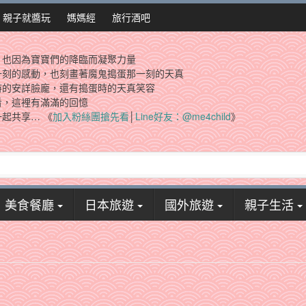
親子就醬玩
媽媽經
旅行酒吧
，也因為寶寶們的降臨而凝聚力量
一刻的感動，也刻畫著魔鬼搗蛋那一刻的天真
時的安詳臉龐，還有搗蛋時的天真笑容
看，這裡有滿滿的回憶
起共享… 《
加入粉絲團搶先看
│
Line好友：@me4child
》
美食餐廳
日本旅遊
國外旅遊
親子生活