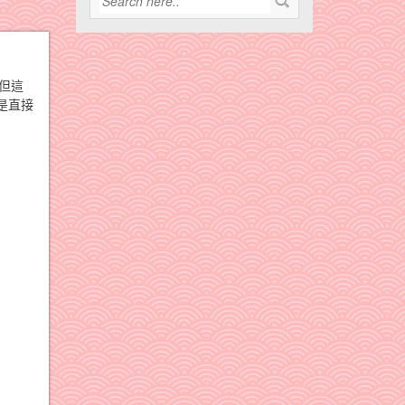
~但這
是直接