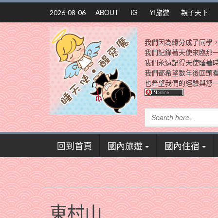
Skip
ABOUT
IG
Y!旅遊
親子天下
2026-08-06
to
content
我們因為緣分成了同學
我們記錄著天使來臨那
我們永遠記得天使睡著
我們都希望數年後回頭
也希望我們的經驗與您一
回到首頁
國內旅遊
國內住宿
東村山