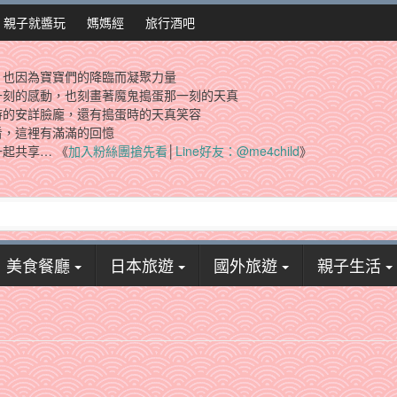
親子就醬玩
媽媽經
旅行酒吧
，也因為寶寶們的降臨而凝聚力量
一刻的感動，也刻畫著魔鬼搗蛋那一刻的天真
時的安詳臉龐，還有搗蛋時的天真笑容
看，這裡有滿滿的回憶
起共享… 《
加入粉絲團搶先看
│
Line好友：@me4child
》
美食餐廳
日本旅遊
國外旅遊
親子生活