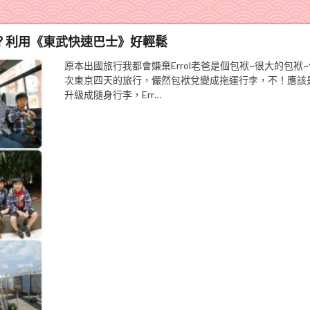
場？利用《東武快速巴士》好輕鬆
原本出國旅行我都會嫌棄Errol老爸是個包袱~很大的包袱
次東京四天的旅行，儼然包袱兌變成拖運行李，不！應該
升級成隨身行李，Err…