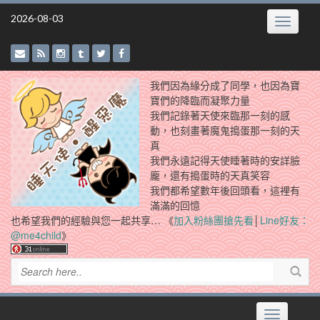
Skip
2026-08-03
Toggle
to
navigatio
content
我們因為緣分成了同學，也因為寶
寶們的降臨而凝聚力量
我們記錄著天使來臨那一刻的感
動，也刻畫著魔鬼搗蛋那一刻的天
真
我們永遠記得天使睡著時的安詳臉
龐，還有搗蛋時的天真笑容
我們都希望數年後回頭看，這裡有
滿滿的回憶
也希望我們的經驗與您一起共享… 《
加入粉絲團搶先看
│
Line好友：
@me4child
》
Toggle