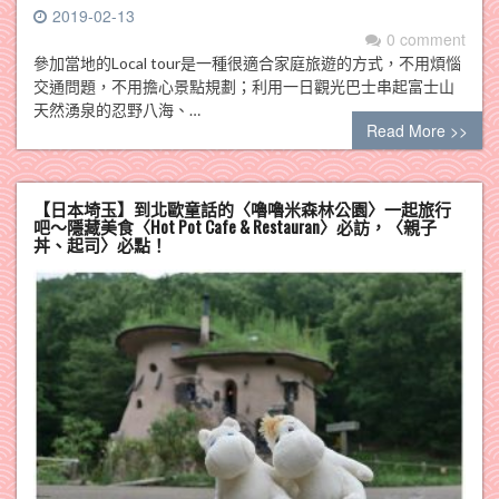
2019-02-13
0 comment
參加當地的Local tour是一種很適合家庭旅遊的方式，不用煩惱
交通問題，不用擔心景點規劃；利用一日觀光巴士串起富士山
天然湧泉的忍野八海、…
Read More >>
【日本埼玉】到北歐童話的〈嚕嚕米森林公園〉一起旅行
吧～隱藏美食〈Hot Pot Cafe & Restauran〉必訪，〈親子
丼、起司〉必點！