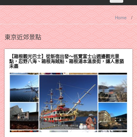
navigation
Home
/
東京近郊景點
【箱根觀光巴士】從新宿出發～巡覽富士山週邊觀光景
點，忍野八海、箱根海賊船、箱根湯本溫泉街，讓人意猶
未盡