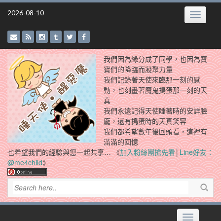
Skip
2026-08-10
Toggle
to
navigatio
content
我們因為緣分成了同學，也因為寶
寶們的降臨而凝聚力量
我們記錄著天使來臨那一刻的感
動，也刻畫著魔鬼搗蛋那一刻的天
真
我們永遠記得天使睡著時的安詳臉
龐，還有搗蛋時的天真笑容
我們都希望數年後回頭看，這裡有
滿滿的回憶
也希望我們的經驗與您一起共享… 《
加入粉絲團搶先看
│
Line好友：
@me4child
》
Toggle