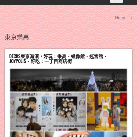
navigation
Home
/
東京樂高
DECKS東京海濱，好玩：樂高、蠟像館、迷宮館、
JOYPOLIS、好吃：一丁目商店街