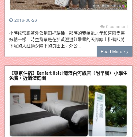
2016-08-26
0 comment
小時候常跟著外公到田裡耕種，那時的我始齔之年和這兩隻磨
娘精一樣。時空背景是在那黃澄澄紅暈暈的天際線上掛著即將
下沉的大紅通夕陽下的良田上，外公…
Read More >>
《東京住宿》Comfort Hotel 清澄白河旅店〈附早餐〉小學生
免費，近清澄庭園