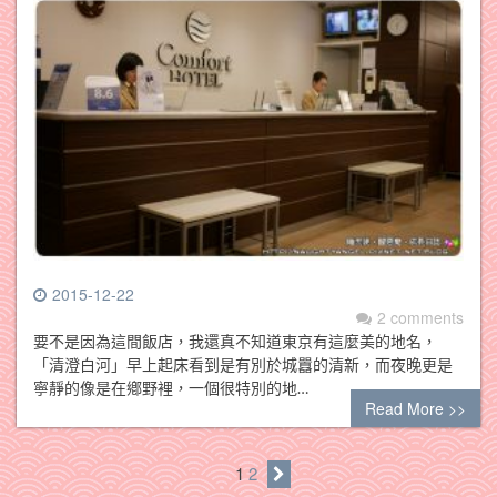
2015-12-22
2 comments
要不是因為這間飯店，我還真不知道東京有這麼美的地名，
「清澄白河」早上起床看到是有別於城囂的清新，而夜晚更是
寧靜的像是在鄕野裡，一個很特別的地…
Read More >>
1
2