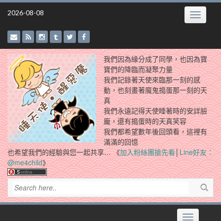
Skip
2026-08-08
Toggle
to
navigatio
content
我們因為緣分成了同學，也因為寶
寶們的降臨而凝聚力量
我們記錄著天使來臨那一刻的感
動，也刻畫著魔鬼搗蛋那一刻的天
真
我們永遠記得天使睡著時的安詳臉
龐，還有搗蛋時的天真笑容
我們都希望數年後回頭看，這裡有
滿滿的回憶
也希望我們的經驗與您一起共享… 《
加入粉絲團搶先看
│
Line好友：
@me4child
》
Toggle