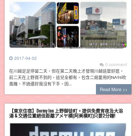
2017-04-02
0 comment
在川越足足停留二天，但在第二天晚上才發現川越這麼好逛，
前二天在上野買不到的，這兒全都有，包含二姐愛用的NA96吹
風機，不過還好我沒有下手，因…
Read More >>
【東京住宿】Dormy Inn 上野御徒町。提供免費宵夜及大浴
湯 & 交通位置絕佳距離アメヤ横(阿美橫町)只要2分鐘!