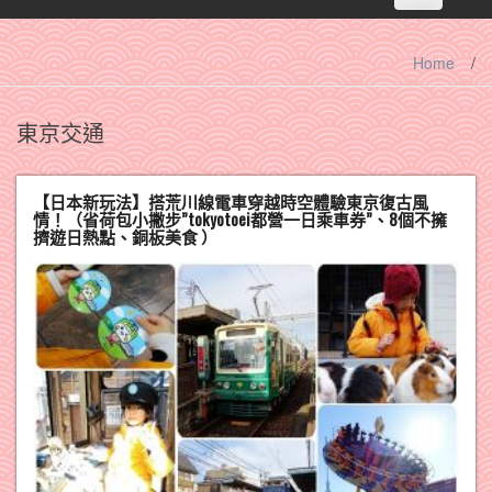
navigation
Home
/
東京交通
【日本新玩法】搭荒川線電車穿越時空體驗東京復古風
情！（省荷包小撇步”tokyotoei都營一日乘車券”、8個不擁
擠遊日熱點、銅板美食 ）