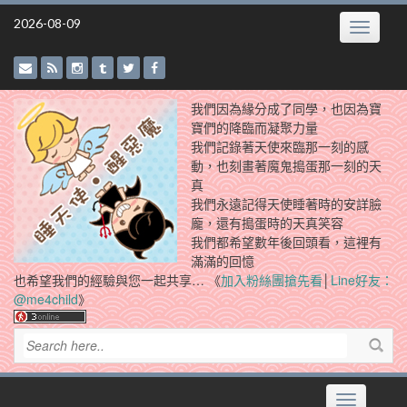
Skip
2026-08-09
Toggle
to
navigatio
content
我們因為緣分成了同學，也因為寶
寶們的降臨而凝聚力量
我們記錄著天使來臨那一刻的感
動，也刻畫著魔鬼搗蛋那一刻的天
真
我們永遠記得天使睡著時的安詳臉
龐，還有搗蛋時的天真笑容
我們都希望數年後回頭看，這裡有
滿滿的回憶
也希望我們的經驗與您一起共享… 《
加入粉絲團搶先看
│
Line好友：
@me4child
》
Toggle