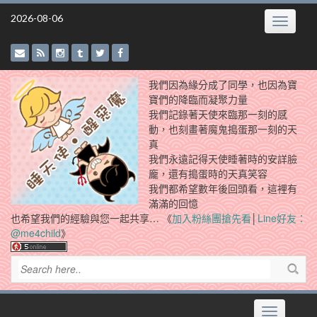
Skip
2026-08-06
Toggle
to
navigatio
content
我們因為緣分成了同學，也因為寶
寶們的降臨而凝聚力量
我們記錄著天使來臨那一刻的感
動，也刻畫著魔鬼搗蛋那一刻的天
真
我們永遠記得天使睡著時的安詳臉
龐，還有搗蛋時的天真笑容
我們都希望數年後回頭看，這裡有
滿滿的回憶
也希望我們的經驗與您一起共享… 《
加入粉絲團搶先看
│
Line好友：
@me4child
》
Toggle