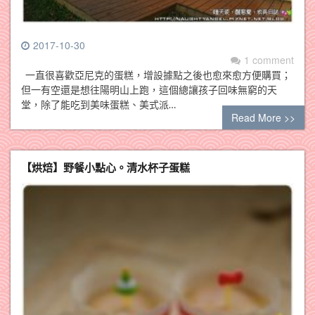
2017-10-30
1 comment
一直很喜歡亞尼克的蛋糕，增設據點之後也愈來愈方便購買；
但一有空還是想往陽明山上跑，這個總讓孩子回味無窮的天
堂，除了能吃到美味蛋糕、美式派…
Read More >>
【烘焙】野餐小點心。清水杯子蛋糕