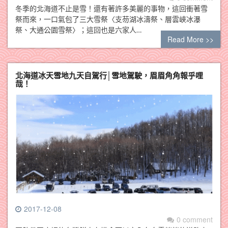
冬季的北海道不止是雪！還有著許多美麗的事物，這回衝著雪
祭而來，一口氣包了三大雪祭〈支芴湖冰濤祭、層雲峽冰瀑
祭、大通公園雪祭〉；這回也是六家人…
Read More >>
北海道冰天雪地九天自駕行│雪地駕駛，眉眉角角報乎哩
哉！
2017-12-08
0 comment