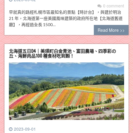
0 comment
早就真的路經札幌市區最知名的景點【時計台】，與建於明治
21 年，北海道第一座美國風味建築的政府所在地【北海道舊道
廳】，再經過全長 1500…
Read More >>
北海道五日D4｜美瑛町白金青池、富田農場、四季彩の
丘、海鮮肉品100 種食材吃到飽！
2023-09-01