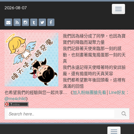
Skip
2026-08-07
Toggle
to
navigatio
content
我們因為緣分成了同學，也因為寶
寶們的降臨而凝聚力量
我們記錄著天使來臨那一刻的感
動，也刻畫著魔鬼搗蛋那一刻的天
真
我們永遠記得天使睡著時的安詳臉
龐，還有搗蛋時的天真笑容
我們都希望數年後回頭看，這裡有
滿滿的回憶
也希望我們的經驗與您一起共享… 《
加入粉絲團搶先看
│
Line好友：
@me4child
》
Toggle