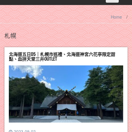
navigation
Home
/
札幌
北海道五日D5｜札幌市巡禮、北海道神宮六花亭限定甜
點、血拼天堂三井OUTLET
2023-09-02