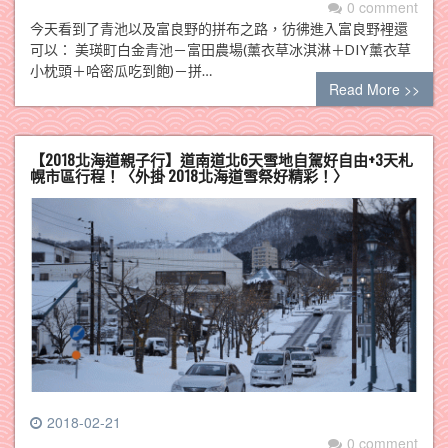
0 comment
今天看到了青池以及富良野的拼布之路，彷彿進入富良野裡還
可以： 美瑛町白金青池－富田農場(薰衣草冰淇淋＋DIY薰衣草
小枕頭＋哈密瓜吃到飽)－拼…
Read More >>
【2018北海道親子行】道南道北6天雪地自駕好自由+3天札
幌市區行程！〈外掛 2018北海道雪祭好精彩！〉
2018-02-21
0 comment