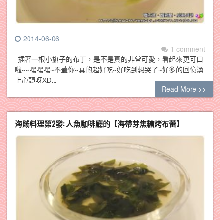
2014-06-06
1 comment
插著一根小旗子的布丁，是不是真的非常可愛，看起來更可口
啦~~嘿嘿嘿~不蓋你~真的超好吃~好吃到想哭了~好多的回憶湧
上心頭呀XD…
Read More >>
海賊料理第2發: 人魚咖啡廳的【海帶芽焦糖烤布蕾】