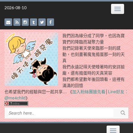
Skip
2026-08-10
Toggle
to
navigatio
content
我們因為緣分成了同學，也因為寶
寶們的降臨而凝聚力量
我們記錄著天使來臨那一刻的感
動，也刻畫著魔鬼搗蛋那一刻的天
真
我們永遠記得天使睡著時的安詳臉
龐，還有搗蛋時的天真笑容
我們都希望數年後回頭看，這裡有
滿滿的回憶
也希望我們的經驗與您一起共享… 《
加入粉絲團搶先看
│
Line好友：
@me4child
》
Toggle