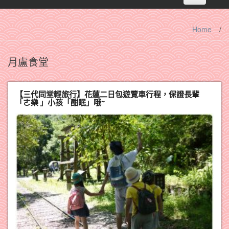
navigation
Home
/
月盧食堂
【三代同堂輕旅行】花蓮二日包遊覽車行程，保證長輩
「ㄜ樂 」小孩「酣眠」哦~