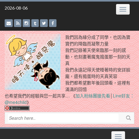
Skip
2026-08-06
Toggle
to
navigatio
content
我們因為緣分成了同學，也因為寶
寶們的降臨而凝聚力量
我們記錄著天使來臨那一刻的感
動，也刻畫著魔鬼搗蛋那一刻的天
真
我們永遠記得天使睡著時的安詳臉
龐，還有搗蛋時的天真笑容
我們都希望數年後回頭看，這裡有
滿滿的回憶
也希望我們的經驗與您一起共享… 《
加入粉絲團搶先看
│
Line好友：
@me4child
》
Toggle