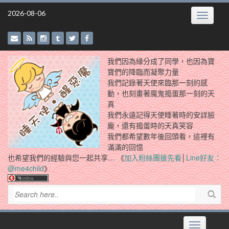
Skip
2026-08-06
Toggle
to
navigatio
content
我們因為緣分成了同學，也因為寶
寶們的降臨而凝聚力量
我們記錄著天使來臨那一刻的感
動，也刻畫著魔鬼搗蛋那一刻的天
真
我們永遠記得天使睡著時的安詳臉
龐，還有搗蛋時的天真笑容
我們都希望數年後回頭看，這裡有
滿滿的回憶
也希望我們的經驗與您一起共享… 《
加入粉絲團搶先看
│
Line好友：
@me4child
》
Toggle